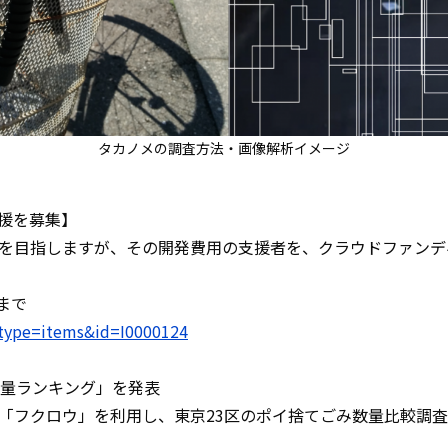
タカノメの調査方法・画像解析イメージ
援を募集】
目指しますが、その開発費用の支援者を、クラウドファンディング
まで
p?type=items&id=I0000124
数量ランキング」を発表
「フクロウ」を利用し、東京23区のポイ捨てごみ数量比較調