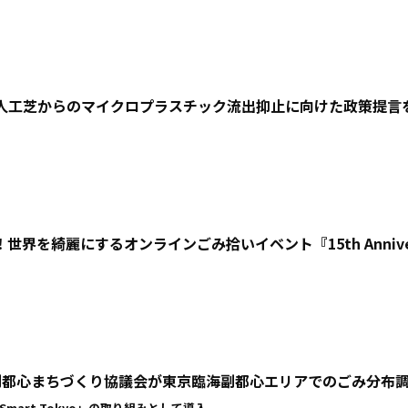
続で採択。人工芝からのマイクロプラスチック流出抑止に向けた政策提
世界を綺麗にするオンラインごみ拾いイベント『15th Anniversary
副都心まちづくり協議会が東京臨海副都心エリアでのごみ分布
mart Tokyo」の取り組みとして導入